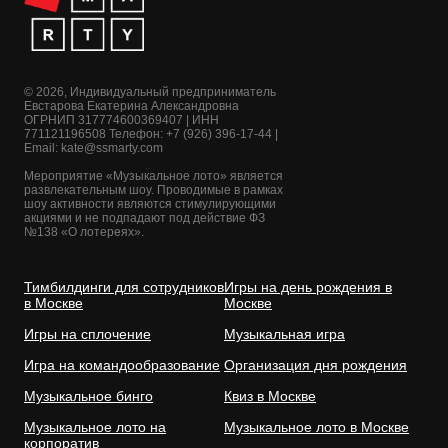
© 2026, Индивидуальный предприниматель
Евстарова Екатерина Александровна
ОГРНИП 317774600369407 | ИНН
771121196508 Телефон: +7 (926) 396-17-44 |
Email: kate@ssmarty.com
Мероприятие «Музыкальное лото» является
развлекательным шоу. Проводимые в рамках
шоу активности являются стимулирующими
акциями и не подпадают под действие ФЗ
№138 «О лотереях».
Тимбилдинги для сотрудников
Игры на день рождения в
в Москве
Москве
Игры на сплочение
Музыкальная игра
Игра на командообразование
Организация дня рождения
Музыкальное бинго
Квиз в Москве
Музыкальное лото на
Музыкальное лото в Москве
корпоратив